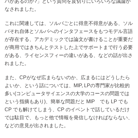
バがあるのか?」という質問を皮切りにいろいろな議論が
なされました。
これに関連しては、ソルバごとに得意不得意がある、ソル
バそれ自体とソルバへのインタフェースをもつモデル言語
が存在する、アカデミックでは論文が書けることが重要だ
が商用ではきちんとテストした上でサポートまで行う必要
がある、ライセンスフィーの違いがある、などの話が出さ
れました。
また、CPがなぜ広まらないのか、広まるにはどうしたら
よいか、という話については、MIP, LPの専門家が比較的
多い(コンピュータサイエンスの大学のコースの問題では
という指摘もあり)、簡単な問題だと MIP でも LP でも
CP でも解けてしまう、CP のイベントで話しているだけ
では駄目で、もっと他で情報を発信しなければならない、
などの意見が出されました。